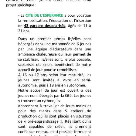
Caractère Social (MECS) dotée chacune d’un
projet spécifique :
- La
CITE DE L’ESPERANCE
a pour vocation
la remobilisation, l’éducation et l’insertion
de
43 garçons déscolarisés
, âgés de 11 à
21 ans.
Dans un premier temps ils/elles sont
hébergés dans une maisonnée de 6 jeunes
par une équipe d'éducateurs dans une
ambiance chaleureuse qui leur permet de
se stabiliser. Ils/elles sont, le plus possible,
scolarisés et, sinon, bénéficient de notre
accueil de jour pour se remobiliser.
A 16 ou 17 ans, selon leur maturité, les
jeunes sont invités à vivre en semi-
autonomie, puis à 18 ans en autonomie.
Notre accueil de jour est ouvert à des
jeunes non hébergés par la Cité. Les jeunes
y trouvent un rythme, ils
apprennent à travailler de leurs mains et
pour des clients dans 5 ateliers de
production où ils sont placés en situation
de « pré-apprentissage ». Réalisant qu’ils
sont capables de créer, ils prennent
confiance en eux, et si possible formulent