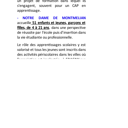
un projet de formation dans lequel ils
s’engagent, souvent pour un CAP en
apprentissage.
- NOTRE DAME DE MONTMELIAN
accueille
51 enfants et jeunes, garçons et
filles, de 4 à 21 ans
, dans une perspective
de réussite par l’école puis d’insertion dans
la vie étudiante ou professionnelle.
Le rôle des apprentissages scolaires y est
valorisé et tous les jeunes sont inscrits dans
des activités périscolaires dans les villes où
l’association est implantée : à ERAGNY rue
de la haute borne et rue Roger Guichard,
à NESLES LA VALLEE, et à PERSAN. A partir
de 16-17 ans, ils s’inscrivent dans un
parcours professionnel, social et
d’apprentissage de l’autonomie.
Dans la fidélité des relations établies, les deux
associations ont créé le dispositif ARIA pour
permettre aux jeunes adultes de 21 à 25 ans
qu’elle a accueillis de rester en lien avec elle, et
pour prendre en compte, sans verser dans
l’assistance, leurs demandes d’écoute et
d’accompagnement.